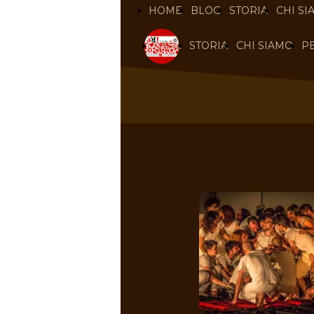
HOME
BLOG
STORIA
CHI SI
CASA
STORIA
CHI SIAMO
P